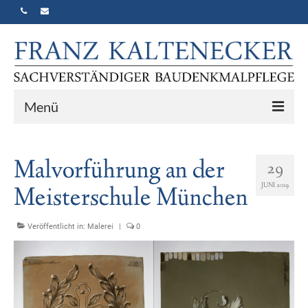
Menü
Home
Malvorführung an der
29
Vita
JUNI 2019
Meisterschule München
Historisierender Neubau
Veröffentlicht in:
Portfolio
Malerei
|
0
Gutachten
Kontakt