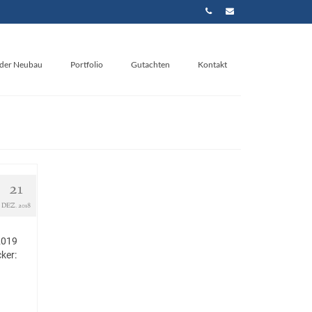
nder Neubau
Portfolio
Gutachten
Kontakt
21
DEZ. 2018
2019
ker: