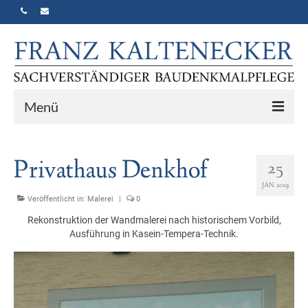
Menü
Home
Privathaus Denkhof
25
Vita
JAN. 2019
Historisierender Neubau
Veröffentlicht in:
Malerei
|
0
Rekonstruktion der Wandmalerei nach historischem Vorbild,
Portfolio
Ausführung in Kasein-Tempera-Technik.
Gutachten
Kontakt