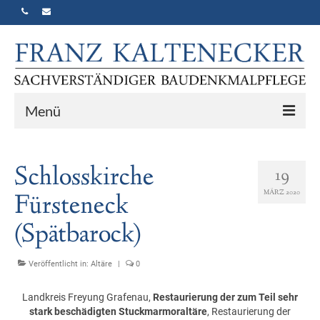
Menü
Home
Schlosskirche
19
Vita
MÄRZ 2020
Fürsteneck
Historisierender Neubau
(Spätbarock)
Portfolio
Veröffentlicht in:
Altäre
|
0
Gutachten
Kontakt
Landkreis Freyung Grafenau,
Restaurierung der zum Teil sehr
stark beschädigten Stuckmarmoraltäre
, Restaurierung der